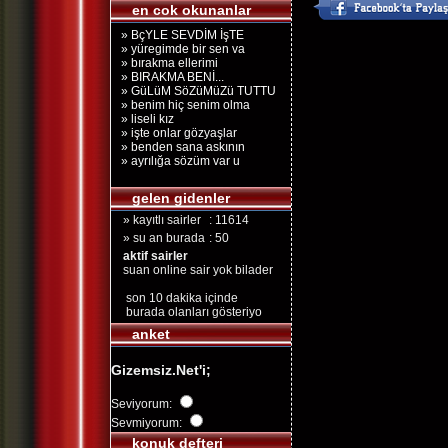
en cok okunanlar
» BçYLE SEVDİM İşTE
» yüregimde bir sen va
» bırakma ellerimi
» BIRAKMA BENİ...
» GüLüM SöZüMüZü TUTTU
» benim hiç senim olma
» liseli kız
» işte onlar gözyaşlar
» benden sana askının
» ayrılığa sözüm var u
gelen gidenler
» kayıtlı sairler
: 11614
» su an burada
: 50
aktif sairler
suan online sair yok bilader
son 10 dakika içinde
burada olanları gösteriyo
anket
Gizemsiz.Net'i;
Seviyorum:
Sevmiyorum:
konuk defteri