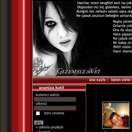
ana sayfa
|
bütün siirler
aramiza katil
kullanici adiniz
sifreniz
beni unutma
» sifremi unuttum