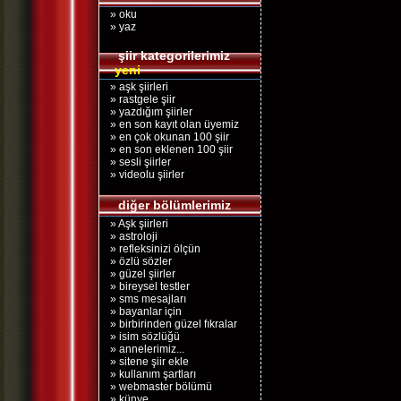
» oku
» yaz
şiir kategorilerimiz
yeni
» aşk şiirleri
» rastgele şiir
» yazdığım şiirler
» en son kayıt olan üyemiz
» en çok okunan 100 şiir
» en son eklenen 100 şiir
» sesli şiirler
» videolu şiirler
diğer bölümlerimiz
» Aşk şiirleri
» astroloji
» refleksinizi ölçün
» özlü sözler
» güzel şiirler
» bireysel testler
» sms mesajları
» bayanlar için
» birbirinden güzel fıkralar
» isim sözlüğü
» annelerimiz...
» sitene şiir ekle
» kullanım şartları
» webmaster bölümü
» künye