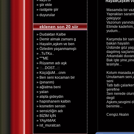
» kayıt ol
Hayalin,aşkım v
» şiir ekle
» rastgele şiir
Masamda bir vaz
Yaprakları sarar
» duyurular
çekişiyor
Vazonun yanında 
eklenen son 20 siir
Elimde kadehim,
yudum...
» Dudaktan Kalbe
» Demir almak zamanı g
Karşımda bir san
bakan hayalin
» Hayalin,aşkım ve ben
Üstünde göz yaşl
» Özledim yaşanmamışlı
dagılmış saçların
» ..TuTKu..
Arkandaki duvard
» """ME
Bak işte yine,yi
» Rüyamın adı aşk
tesiriyle...
» :::...DOST...:::
» KüçüğüM....cnm
Kolum masada,el
Unutamam seni,a
» Ben seni kocaman bir
seni
» (pınarım)
Tatlı tatlı çalar
» ağlatma beni
şerefine
» yalan
Sen nerede olurs
» atıpta gideydin
degil
» hapishanem kalbin
Aşkımı,sevgimi 
» kısmetim sensin
benimle...
» sensizliğin adı
Cengiz Akalın
» BİZİM İçİN
» YAşAMAK
» ist_muratcan