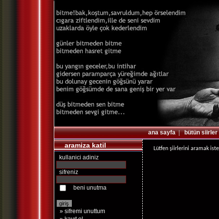
ana sayfa
|
bütün siirler
aramiza katil
Lütfen şiirlerini aramak ist
kullanici adiniz
sifreniz
beni unutma
» sifremi unuttum