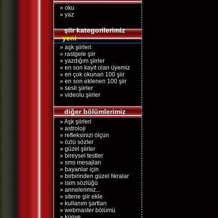
» oku
» yaz
şiir kategorilerimiz
yeni
» aşk şiirleri
» rastgele şiir
» yazdığım şiirler
» en son kayıt olan üyemiz
» en çok okunan 100 şiir
» en son eklenen 100 şiir
» sesli şiirler
» videolu şiirler
diğer bölümlerimiz
» Aşk şiirleri
» astroloji
» refleksinizi ölçün
» özlü sözler
» güzel şiirler
» bireysel testler
» sms mesajları
» bayanlar için
» birbirinden güzel fıkralar
» isim sözlüğü
» annelerimiz...
» sitene şiir ekle
» kullanım şartları
» webmaster bölümü
» künye