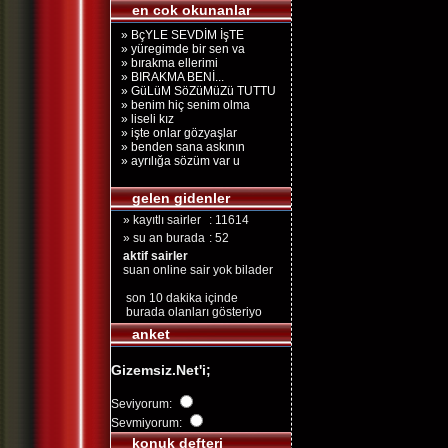
en cok okunanlar
» BçYLE SEVDİM İşTE
» yüregimde bir sen va
» bırakma ellerimi
» BIRAKMA BENİ...
» GüLüM SöZüMüZü TUTTU
» benim hiç senim olma
» liseli kız
» işte onlar gözyaşlar
» benden sana askının
» ayrılığa sözüm var u
gelen gidenler
» kayıtlı sairler
: 11614
» su an burada
: 52
aktif sairler
suan online sair yok bilader
son 10 dakika içinde
burada olanları gösteriyo
anket
Gizemsiz.Net'i;
Seviyorum:
Sevmiyorum:
konuk defteri