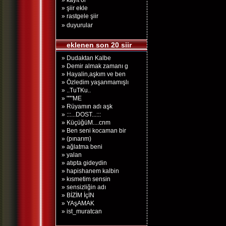
» kayıt ol
» şiir ekle
» rastgele şiir
» duyurular
eklenen son 20 siir
» Dudaktan Kalbe
» Demir almak zamanı g
» Hayalin,aşkım ve ben
» Özledim yaşanmamışlı
» ..TuTKu..
» """ME
» Rüyamın adı aşk
» :::...DOST...:::
» KüçüğüM....cnm
» Ben seni kocaman bir
» (pınarım)
» ağlatma beni
» yalan
» atıpta gideydin
» hapishanem kalbin
» kısmetim sensin
» sensizliğin adı
» BİZİM İçİN
» YAşAMAK
» ist_muratcan