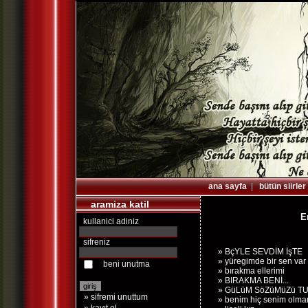
ana sayfa
|
bütün siirler
aramiza katil
E
kullanici adiniz
sifreniz
» BçYLE SEVDİM İşTE
» yüregimde bir sen var
beni unutma
» bırakma ellerimi
» BIRAKMA BENİ...
» GüLüM SöZüMüZü TUTT
» sifremi unuttum
» benim hiç senim olmam