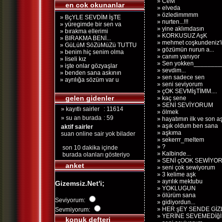
» CeM
en cok okunanlar
» elveda
» özledimmmm
» BçYLE SEVDİM İşTE
» nurten...!!!
» yüregimde bir sen va
» yine aklımdasın
» bırakma ellerimi
» KORKUSUZ AşK
» BIRAKMA BENİ...
» mehmet coşkundeniz'in
» GüLüM SöZüMüZü TUTTU
» gözümün nurun a...
» benim hiç senim olma
» canım yanıyor
» liseli kız
» Sen yokken_______
» işte onlar gözyaşlar
» sevdim...
» benden sana askının
» sen sadece sen
» ayrılığa sözüm var u
» seni seviyorum
» çOK SEVMİşTİMM....
gelen gidenler
» kaç sene
» SENİ SEVİYORUM
» kayıtlı sairler
: 11614
» ölmek
» su an burada
: 59
» hayatımın ilk ve son aş
» aşık oldum ben sana
aktif sairler
» aşkıma
suan online sair yok bilader
» sekerrr_meltem
» ?
son 10 dakika içinde
» Kalbinde...
burada olanları gösteriyo
» SENİ çOOK SEWİYOR
anket
» seni çok sewiyorum
» 3 kelime aşk
» ayrılık mektubu
Gizemsiz.Net'i;
» YOKLUGUN
» ölürüm sana
Seviyorum:
» gidiyordun...
» HER şEY SENDE GİZ
Sevmiyorum:
» YERİNE SEVEMEDİğ
konuk defteri