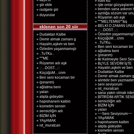
» kayıt ol
» liseli kız
» şiir ekle
» işte onlar gözyaşlarım
» benden sana askının h
» rastgele şiir
» ayrılığa sözüm var un
» duyurular
» Rüyamın adı aşk
» """MELTEM60""&q
» BELKİ O ZAMAN UN
eklenen son 20 siir
» :::...DOST...:::
» Özledim yaşanmamışlığ
» Dudaktan Kalbe
» KüçüğüM....cnm
» Demir almak zamanı g
» ..TuTKu..
» Hayalin,aşkım ve ben
» Ben seni kocaman bir 
» Özledim yaşanmamışlı
» ağlatma beni
» ..TuTKu..
» (pınarım)
» """ME
» Iki Kelimeyle Seni Se
» Rüyamın adı aşk
» BçYLE SEVDİM İşTE
» Hayalin,aşkım ve ben
» :::...DOST...:::
» Dudaktan Kalbe
» KüçüğüM....cnm
» Demir almak zamanı g
» Ben seni kocaman bir
» alıntıdır ben yazmadım
» (pınarım)
» seni seviyorum
» ağlatma beni
» ist_muratcan
» yalan
» sana yakin olmak iste
» atıpta gideydin
» BİTİRDİM ARTIK SENİ
» sensizliğin adı
» hapishanem kalbin
» BİZİM İçİN
» kısmetim sensin
» yalan
» sensizliğin adı
» ~~Seni Seviyorum~~
» BİZİM İçİN
» YAşAMAK
» YAşAMAK
» hapishanem kalbin
» ist_muratcan
» atıpta gideydin
» kısmetim sensin