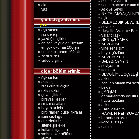
» seni seviyorum
» oku
» sen olmayınca yanım
» yaz
» Aşk ve Sevgi
» NE YAPMAYA çALIşI
» aşk
şiir kategorilerimiz
» BİLEMEZDİK SEVEREK
yeni
» sevmek
» aşk şiirleri
» Hayalin,Aşkın Ve Ben
» rastgele şiir
» yalancı aşk
» yazdığım şiirler
» SENİ çZLEMEK
» en son kayıt olan üyemiz
» SEVGİLİM
» en çok okunan 100 şiir
» yine sensizim
» en son eklenen 100 şiir
» hayal gözlüm
» sesli şiirler
» SEVDİM SENİ
» videolu şiirler
» SeBeBi SeNsİN
» seviyorum
» ilanı ask
diğer bölümlerimiz
» SEVGİLİYLE SçYLEşİ
» Aşk şiirleri
» askım
» astroloji
» seni anlatmak zor sez
» refleksinizi ölçün
» bekle
» özlü sözler
» çMRçM4
» güzel şiirler
» damarlarımda dolştırır
» bireysel testler
» hayal gözlüm
» sms mesajları
» askım
» bayanlar için
» ..seni özledim ...
» birbirinden güzel fıkralar
» HAYALİN HEP BURD
» isim sözlüğü
» baharların aşkı
» annelerimiz...
» korkusuz aşk
» sitene şiir ekle
» canım
» kullanım şartları
» webmaster bölümü
» künye