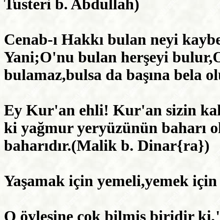
Tusteri b. Abdullah)
Cenab-ı Hakkı bulan neyi kayb
Yani;O'nu bulan herşeyi bulur,
bulamaz,bulsa da başına bela o
Ey Kur'an ehli! Kur'an sizin kal
ki yağmur yeryüzünün baharı o
baharıdır.(Malik b. Dinar{ra})
Yaşamak için yemeli,yemek için
O öylesine çok bilmiş biridir ki