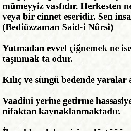
mümeyyiz vasfıdır. Herkesten ne
veya bir cinnet eseridir. Sen ins
(Bediüzzaman Said-i Nûrsi)
Yutmadan evvel çiğnemek ne is
taşınmak ta odur.
Kılıç ve süngü bedende yaralar a
Vaadini yerine getirme hassasi
nifaktan kaynaklanmaktadır.