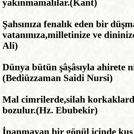
yakınmamalılar.(Kant)
Şahsınıza fenalık eden bir düşm
vatanınıza,milletinize ve dininiz
Ali)
Dünya bütün şâşâsıyla ahirete 
(Bediüzzaman Saidi Nursi)
Mal cimrilerde,silah korkaklard
bozulur.(Hz. Ebubekir)
İnanmayan bir gönül içinde kuş