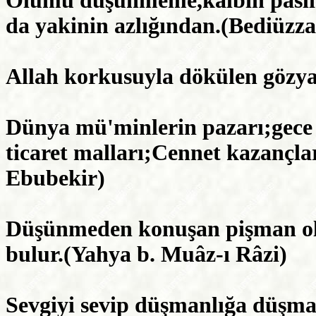
Ölümü düşünmeme,kalbin paslı 
da yakinin azlığından.(Bediüzz
Allah korkusuyla dökülen gözyaş
Dünya mü'minlerin pazarı;gece 
ticaret malları;Cennet kazançla
Ebubekir)
Düşünmeden konuşan pişman ol
bulur.(Yahya b. Muâz-ı Râzi)
Sevgiyi sevip düşmanlığa düşma