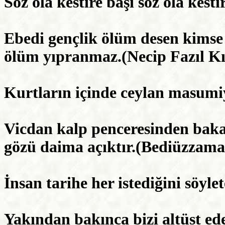
Söz ola kestire başı söz ola kes
Ebedi gençlik ölüm desen kimse 
ölüm yıpranmaz.(Necip Fazıl K
Kurtların içinde ceylan masumi
Vicdan kalp penceresinden baka
gözü daima açıktır.(Bediüzzama
İnsan tarihe her istediğini söyle
Yakından bakınca bizi altüst ed