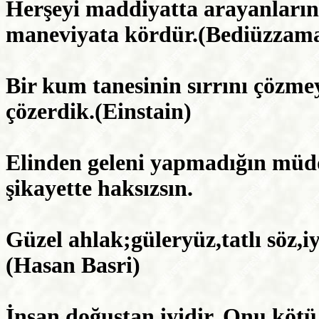
Herşeyi maddiyatta arayanların a
maneviyata kördür.(Bediüzzama
Bir kum tanesinin sırrını çözme
çözerdik.(Einstain)
Elinden geleni yapmadığın mü
şikayette haksızsın.
Güzel ahlak;güleryüz,tatlı söz,
(Hasan Basri)
İnsan doğuştan iyidir. Onu kötü