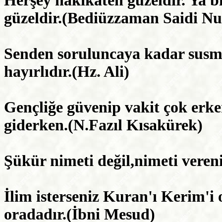
Herşey hakikaten güzeldir. Ya biz
güzeldir.(Bediüzzaman Saidi Nu
Senden soruluncaya kadar susm
hayırlıdır.(Hz. Ali)
Gençliğe güvenip vakit çok erke
giderken.(N.Fazıl Kısakürek)
Şükür nimeti değil,nimeti vereni
İlim isterseniz Kuran'ı Kerim'i
oradadır.(İbni Mesud)