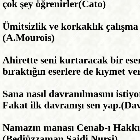
çok şey öğrenirler(Cato)
Ümitsizlik ve korkaklık çalışma
(A.Mourois)
Ahirette seni kurtaracak bir es
bıraktığın eserlere de kıymet v
Sana nasıl davranılmasını istiyo
Fakat ilk davranışı sen yap.(D
Namazın manası Cenab-ı Hakkı 
(Bediüzzaman Saidi Nursi)