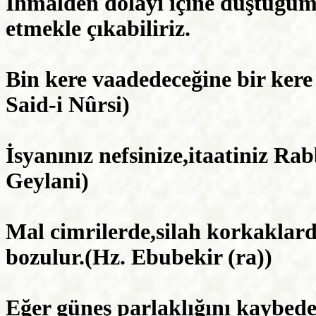
İhmalden dolayı içine düştüğüm
etmekle çıkabiliriz.
Bin kere vaadedeceğine bir kere
Said-i Nûrsi)
İsyanınız nefsinize,itaatiniz Ra
Geylani)
Mal cimrilerde,silah korkaklarda
bozulur.(Hz. Ebubekir (ra))
Eğer güneş parlaklığını kaybede