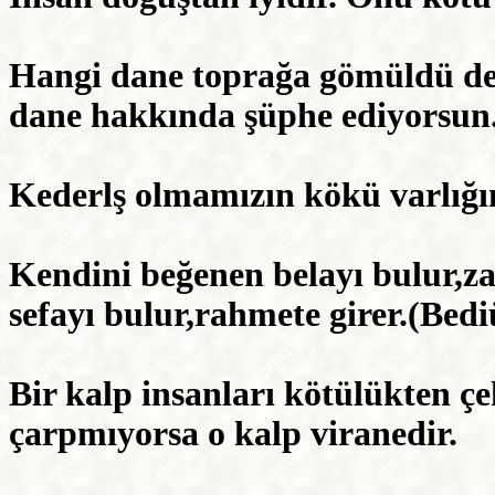
Hangi dane toprağa gömüldü de 
dane hakkında şüphe ediyorsun
Kederlş olmamızın kökü varlığım
Kendini beğenen belayı bulur,
sefayı bulur,rahmete girer.(Be
Bir kalp insanları kötülükten ç
çarpmıyorsa o kalp viranedir.