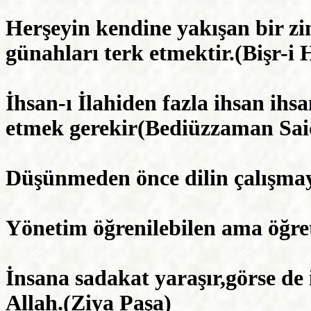
Herşeyin kendine yakışan bir zin
günahları terk etmektir.(Bişr-i 
İhsan-ı İlahiden fazla ihsan ihsa
etmek gerekir(Bediüzzaman Sai
Düşünmeden önce dilin çalışma
Yönetim öğrenilebilen ama öğret
İnsana sadakat yaraşır,görse de
Allah.(Ziya Paşa)