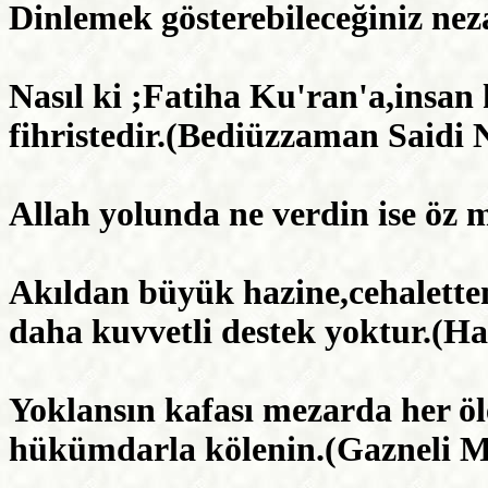
Dinlemek gösterebileceğiniz neza
Nasıl ki ;Fatiha Ku'ran'a,insan
fihristedir.(Bediüzzaman Saidi 
Allah yolunda ne verdin ise öz 
Akıldan büyük hazine,cehaletten
daha kuvvetli destek yoktur.(Ha
Yoklansın kafası mezarda her öl
hükümdarla kölenin.(Gazneli 