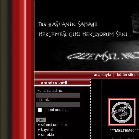
ana sayfa
|
bütün siirler
aramiza katil
kullanici adiniz
sifreniz
beni unutma
» sifremi unuttum
» kayıt ol
"""MELTEM60""
» şiir ekle