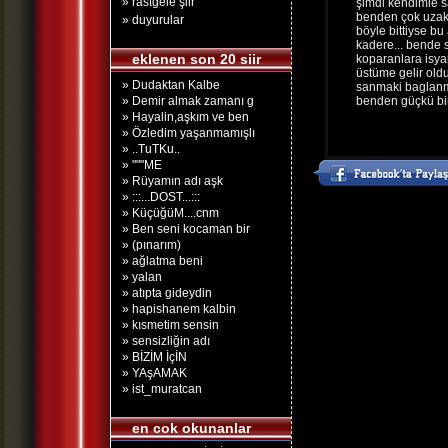
» rastgele şiir
şimdi kendimle s
benden çok uzakk
» duyurular
böyle bittiyse bu
kadere... bende 
eklenen son 20 siir
koparanlara isya
üstüme gelir ol
» Dudaktan Kalbe
sanmaki baglanm
» Demir almak zamanı g
benden güçkü bi
» Hayalin,aşkım ve ben
» Özledim yaşanmamışlı
» ..TuTKu..
» """ME
» Rüyamın adı aşk
» :::...DOST...:::
» KüçüğüM....cnm
» Ben seni kocaman bir
» (pınarım)
» ağlatma beni
» yalan
» atıpta gideydin
» hapishanem kalbin
» kısmetim sensin
» sensizliğin adı
» BİZİM İçİN
» YAşAMAK
» ist_muratcan
en cok okunanlar