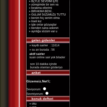
» BçYLE SEVDİM İşTE
» yüregimde bir sen va
» bırakma ellerimi
» BIRAKMA BENİ...
» GüLüM SöZüMüZü TUTTU
» benim hiç senim olma
» liseli kız
» işte onlar gözyaşlar
» benden sana askının
» ayrılığa sözüm var u
gelen gidenler
» kayıtlı sairler
: 11614
» su an burada
: 56
aktif sairler
suan online sair yok bilader
son 10 dakika içinde
burada olanları gösteriyo
anket
Gizemsiz.Net'i;
Seviyorum:
Sevmiyorum:
konuk defteri
» oku