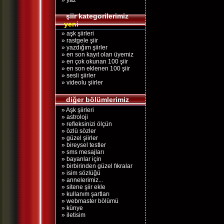
» yaz
şiir kategorilerimiz
yeni
» aşk şiirleri
» rastgele şiir
» yazdığım şiirler
» en son kayıt olan üyemiz
» en çok okunan 100 şiir
» en son eklenen 100 şiir
» sesli şiirler
» videolu şiirler
diğer bölümlerimiz
» Aşk şiirleri
» astroloji
» refleksinizi ölçün
» özlü sözler
» güzel şiirler
» bireysel testler
» sms mesajları
» bayanlar için
» birbirinden güzel fıkralar
» isim sözlüğü
» annelerimiz...
» sitene şiir ekle
» kullanım şartları
» webmaster bölümü
» künye
» iletisim